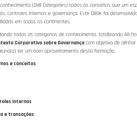
onhecimento (Skill Categories) todos os conceitos que um espe
os, controles internos e governança. Este CBOK foi desenvolvid
liadas em todos os continentes.
ando todas as categorias de conhecimento, totalizando 48 hor
ontexto Corporativo sobre Governança
com objetivo de alinha
 aluno(a) ter um bom aproveitamento desta formação.
rmos e conceitos
roles internos
ma e transaçõe
s