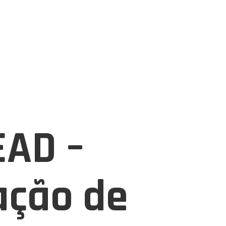
EAD –
ção de