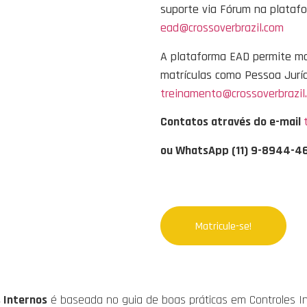
suporte via Fórum na plataf
ead@crossoverbrazil.com
A plataforma EAD permite ma
matrículas como Pessoa Jurí
treinamento@crossoverbrazil
Contatos através do e-mail
ou WhatsApp (11) 9-8944-4
Matricule-se!
 Internos
é baseada no guia de boas práticas em Controles I