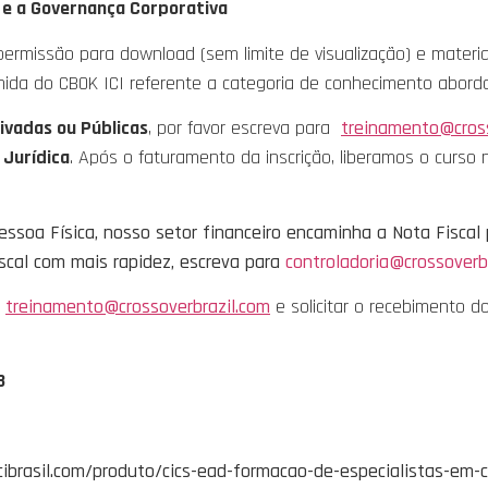
y e a Governança Corporativa
rmissão para download (sem limite de visualização) e mater
ida do CBOK ICI referente a categoria de conhecimento aborda
ivadas ou Públicas
, por favor escreva para
treinamento@cross
 Jurídica
. Após o faturamento da inscrição, liberamos o curso 
ssoa Física, nosso setor financeiro encaminha a Nota Fiscal 
scal com mais rapidez, escreva para
controladoria@crossoverb
a
treinamento@crossoverbrazil.com
e solicitar o recebimento 
3
icibrasil.com/produto/cics-ead-formacao-de-especialistas-em-c