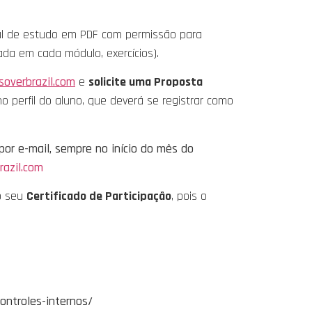
ial de estudo em PDF com permissão para
da em cada módulo, exercícios).
overbrazil.com
e
solicite uma Proposta
no perfil do aluno, que deverá se registrar como
por e-mail, sempre no início do mês do
razil.com
do seu
Certificado de Participação
, pois o
ontroles-internos/