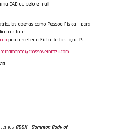
orma EAD ou pelo e-mail
trículas apenas como Pessoa Física – para
dica contate
.com
para receber a Ficha de Inscrição PJ
treinamento@crossoverbrazil.com
613
nternos
CBOK – Common Body of