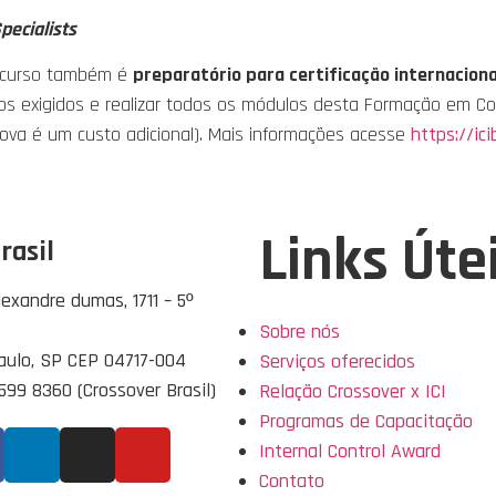
pecialists
e curso também é
preparatório para certificação internaciona
mos exigidos e realizar todos os módulos desta Formação em Co
prova é um custo adicional). Mais informações acesse
https://ici
Links Úte
Brasil
exandre dumas, 1711 – 5º
Sobre nós
aulo, SP CEP 04717-004
Serviços oferecidos
2599 8360 (Crossover Brasil)
Relação Crossover x ICI
Programas de Capacitação
Internal Control Award
Contato