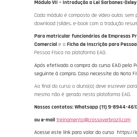
Módulo VII – Introdução a Lei Sarbanes-Oxle
Cada módulo é composto de vídeo-aulas sem pe
download (slides, e-book com a tradução resum
Para matricular funcionários de Empresas Pr
Comercial
e a
Ficha de Inscrição para Pessoa
Pessoa Física na plataforma EAD.
Após efetivado a compra do curso EAD pela Pe
seguinte à compra. Caso necessite da Nota Fi
Ao final do curso o aluno(a) deve escrever par
mesmo não é gerado nesta plataforma EAD.
Nossos contatos: Whatsapp (11) 9-8944-461
ou e-mail
treinamento@crossoverbrazil.com
Acesse este link para valor do curso https://