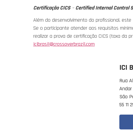
Certificação CICS
–
Certified Internal Control S
Além do desenvolvimento do profissional, est
Se o participante atender aos requisitos míni
realizar a prova de certificação CICS (taxa da 
icibrasil@crossoverbrazil.com
ICI 
Rua Al
Andar
São P
55 11 