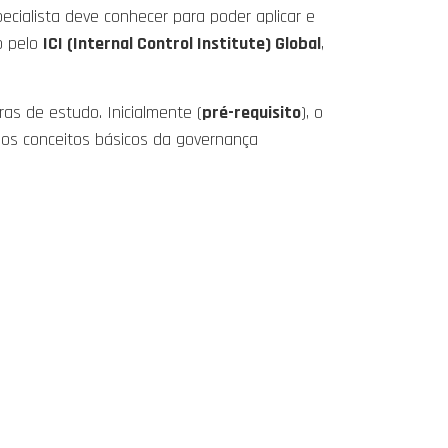
cialista deve conhecer para poder aplicar e
o pelo
ICI (Internal Control Institute) Global
,
as de estudo. Inicialmente (
pré-requisito
), o
r os conceitos básicos da governança